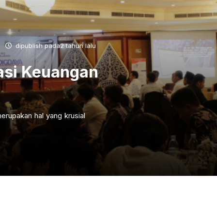
dipublish pada2 tahun lalu
asi Keuangan
erupakan hal yang krusial