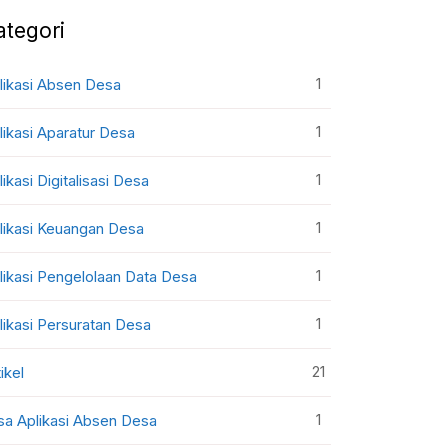
ategori
1
likasi Absen Desa
1
likasi Aparatur Desa
1
likasi Digitalisasi Desa
1
likasi Keuangan Desa
1
likasi Pengelolaan Data Desa
1
likasi Persuratan Desa
21
ikel
1
sa Aplikasi Absen Desa