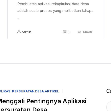
Pembuatan aplikasi rekapitulasi data desa
adalah suatu proses yang melibatkan tahapa
..
Admin
0
130361
C
PLIKASI PERSURATAN DESA
,
ARTIKEL
enggali Pentingnya Aplikasi
ersuratan Desa