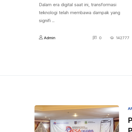
Dalam era digital saat ini, transformasi
teknologi telah membawa dampak yang
signifi ..
Admin
0
142777
A
P
P