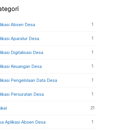
ategori
1
likasi Absen Desa
1
likasi Aparatur Desa
1
likasi Digitalisasi Desa
1
likasi Keuangan Desa
1
likasi Pengelolaan Data Desa
1
likasi Persuratan Desa
21
ikel
1
sa Aplikasi Absen Desa