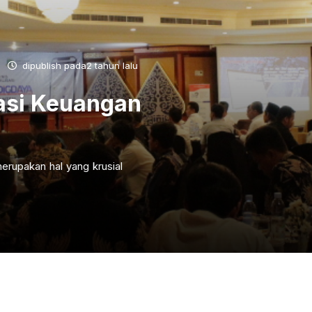
dipublish pada2 tahun lalu
asi Keuangan
erupakan hal yang krusial