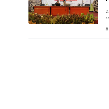
Da
sa