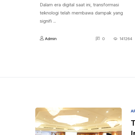
Dalam era digital saat ini, transformasi
teknologi telah membawa dampak yang
signifi ..
Admin
0
141264
A
T
I