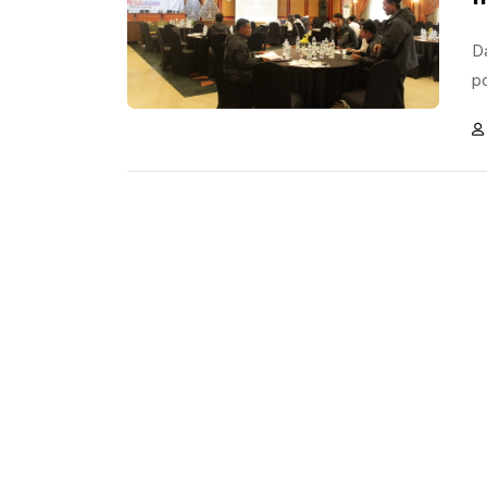
Da
po