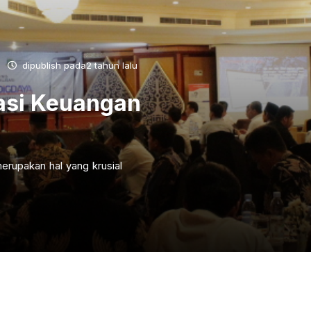
dipublish pada2 tahun lalu
asi Keuangan
erupakan hal yang krusial