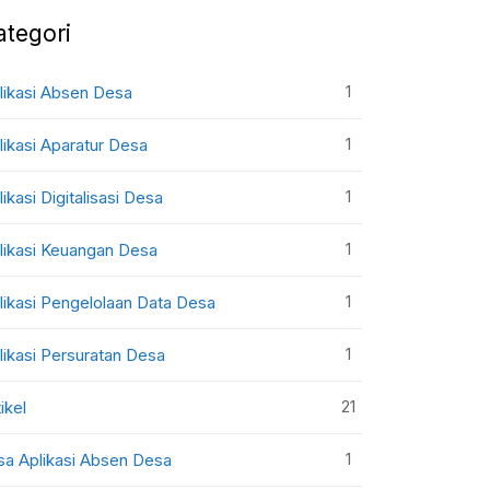
ategori
1
likasi Absen Desa
1
likasi Aparatur Desa
1
likasi Digitalisasi Desa
1
likasi Keuangan Desa
1
likasi Pengelolaan Data Desa
1
likasi Persuratan Desa
21
ikel
1
sa Aplikasi Absen Desa