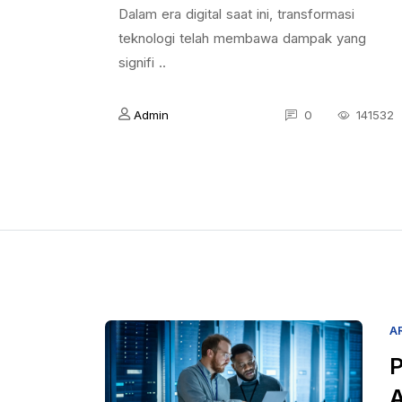
Dalam era digital saat ini, transformasi
teknologi telah membawa dampak yang
signifi ..
Admin
0
141532
A
P
A