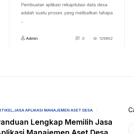
Pembuatan aplikasi rekapitulasi data desa
adalah suatu proses yang melibatkan tahapa
..
Admin
0
129862
C
RTIKEL
,
JASA APLIKASI MANAJEMEN ASET DESA
anduan Lengkap Memilih Jasa
plikasi Manajemen Aset Desa