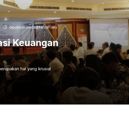
dipublish pada2 tahun lalu
asi Keuangan
erupakan hal yang krusial