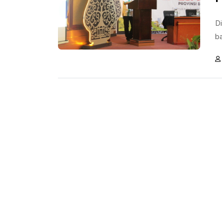
Di
ba