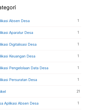
ategori
1
likasi Absen Desa
1
likasi Aparatur Desa
1
likasi Digitalisasi Desa
1
likasi Keuangan Desa
1
likasi Pengelolaan Data Desa
1
likasi Persuratan Desa
21
ikel
1
sa Aplikasi Absen Desa