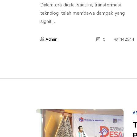
Dalam era digital saat ini, transformasi
teknologi telah membawa dampak yang
signifi ..
Admin
0
142544
A
T
P