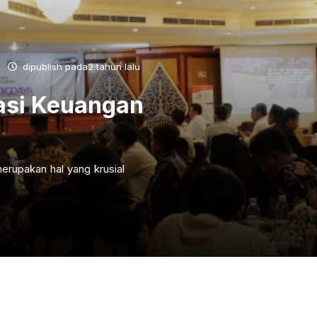
dipublish pada2 tahun lalu
asi Keuangan
erupakan hal yang krusial