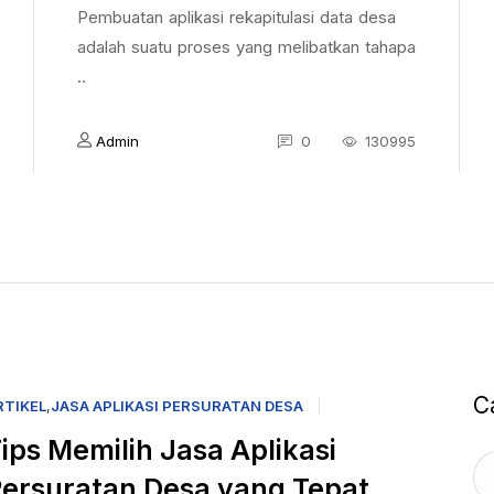
Pembuatan aplikasi rekapitulasi data desa
adalah suatu proses yang melibatkan tahapa
..
Admin
0
130995
C
RTIKEL
,
JASA APLIKASI PERSURATAN DESA
ips Memilih Jasa Aplikasi
ersuratan Desa yang Tepat