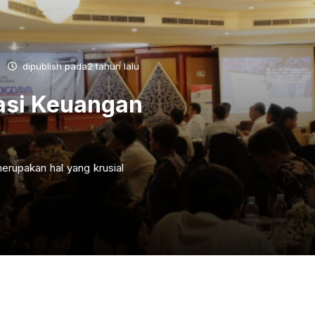
dipublish pada2 tahun lalu
asi Keuangan
erupakan hal yang krusial