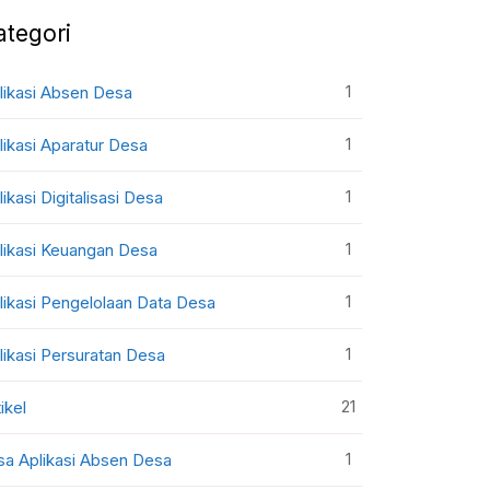
ategori
1
likasi Absen Desa
1
likasi Aparatur Desa
1
likasi Digitalisasi Desa
1
likasi Keuangan Desa
1
likasi Pengelolaan Data Desa
1
likasi Persuratan Desa
21
ikel
1
sa Aplikasi Absen Desa