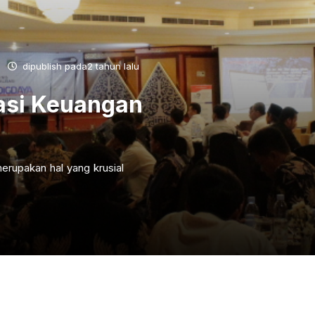
dipublish pada2 tahun lalu
asi Keuangan
erupakan hal yang krusial