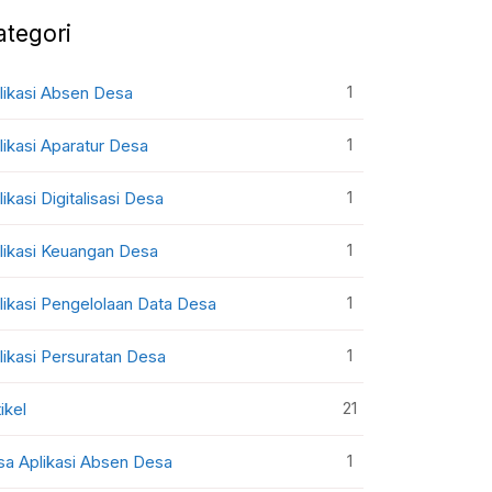
ategori
1
likasi Absen Desa
1
likasi Aparatur Desa
1
likasi Digitalisasi Desa
1
likasi Keuangan Desa
1
likasi Pengelolaan Data Desa
1
likasi Persuratan Desa
21
ikel
1
sa Aplikasi Absen Desa