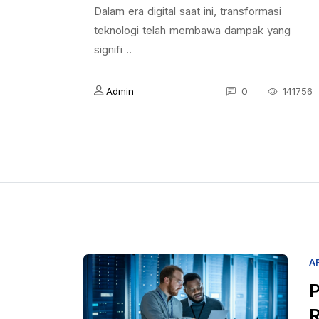
Dalam era digital saat ini, transformasi
teknologi telah membawa dampak yang
signifi ..
Admin
0
141756
A
P
R