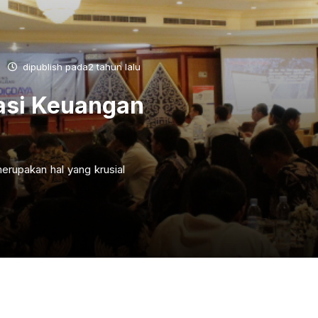
dipublish pada2 tahun lalu
asi Keuangan
erupakan hal yang krusial