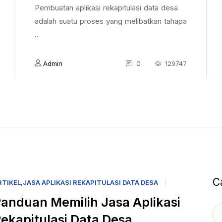
Pembuatan aplikasi rekapitulasi data desa
adalah suatu proses yang melibatkan tahapa
..
Admin
0
129747
C
RTIKEL
,
JASA APLIKASI REKAPITULASI DATA DESA
anduan Memilih Jasa Aplikasi
ekapitulasi Data Desa