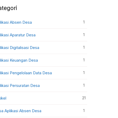
ategori
1
likasi Absen Desa
1
likasi Aparatur Desa
1
likasi Digitalisasi Desa
1
likasi Keuangan Desa
1
likasi Pengelolaan Data Desa
1
likasi Persuratan Desa
21
ikel
1
sa Aplikasi Absen Desa