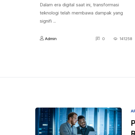
Dalam era digital saat ini, transformasi
teknologi telah membawa dampak yang
signifi ..
Admin
0
141258
A
P
R