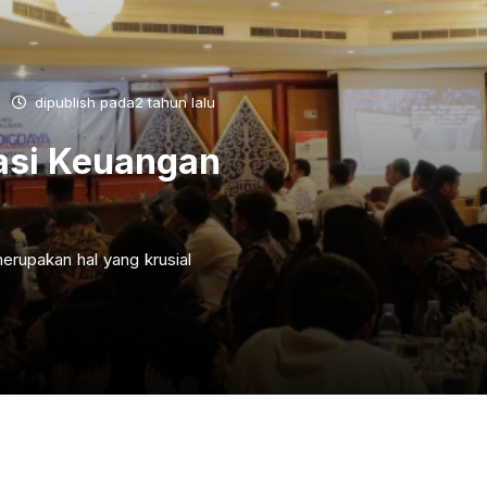
dipublish pada2 tahun lalu
asi Keuangan
erupakan hal yang krusial