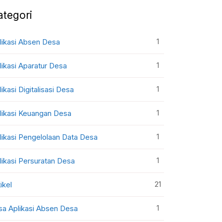
ategori
1
likasi Absen Desa
1
likasi Aparatur Desa
1
likasi Digitalisasi Desa
1
likasi Keuangan Desa
1
likasi Pengelolaan Data Desa
1
likasi Persuratan Desa
21
ikel
1
sa Aplikasi Absen Desa