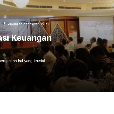
dipublish pada2 tahun lalu
asi Keuangan
erupakan hal yang krusial