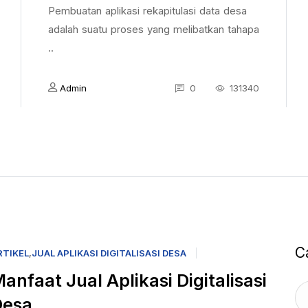
Pembuatan aplikasi rekapitulasi data desa
adalah suatu proses yang melibatkan tahapa
..
Admin
0
131340
C
RTIKEL
,
JUAL APLIKASI DIGITALISASI DESA
anfaat Jual Aplikasi Digitalisasi
Desa