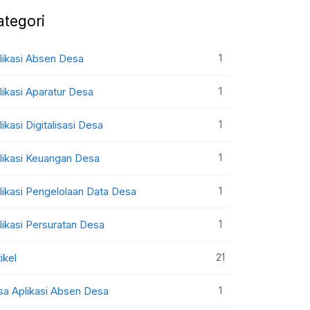
ategori
1
likasi Absen Desa
1
likasi Aparatur Desa
1
likasi Digitalisasi Desa
1
likasi Keuangan Desa
1
likasi Pengelolaan Data Desa
1
likasi Persuratan Desa
21
ikel
1
sa Aplikasi Absen Desa