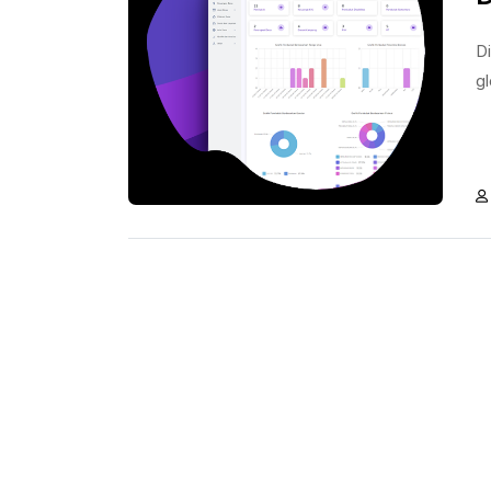
Di
gl