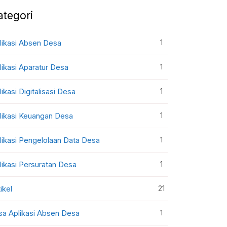
ategori
1
likasi Absen Desa
1
likasi Aparatur Desa
1
likasi Digitalisasi Desa
1
likasi Keuangan Desa
1
likasi Pengelolaan Data Desa
1
likasi Persuratan Desa
21
ikel
1
sa Aplikasi Absen Desa