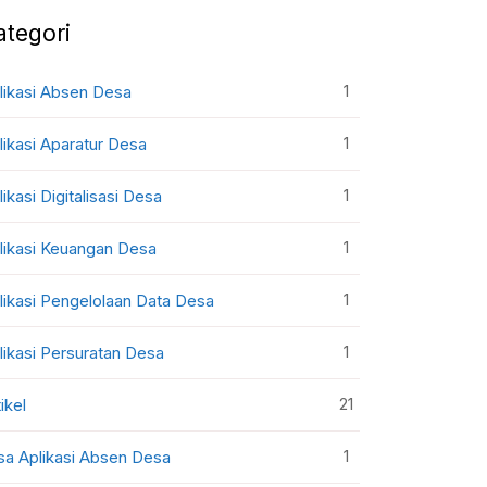
ategori
1
likasi Absen Desa
1
likasi Aparatur Desa
1
likasi Digitalisasi Desa
1
likasi Keuangan Desa
1
likasi Pengelolaan Data Desa
1
likasi Persuratan Desa
21
ikel
1
sa Aplikasi Absen Desa