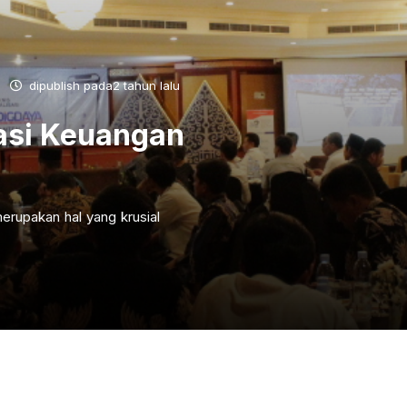
dipublish pada2 tahun lalu
asi Keuangan
erupakan hal yang krusial