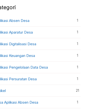
ategori
1
likasi Absen Desa
1
likasi Aparatur Desa
1
likasi Digitalisasi Desa
1
likasi Keuangan Desa
1
likasi Pengelolaan Data Desa
1
likasi Persuratan Desa
21
ikel
1
sa Aplikasi Absen Desa