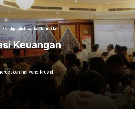
dipublish pada2 tahun lalu
asi Keuangan
erupakan hal yang krusial