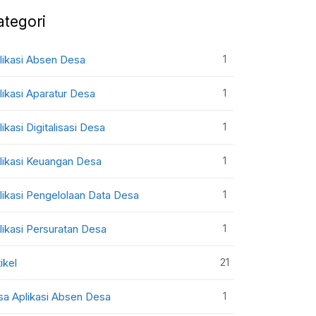
ategori
1
likasi Absen Desa
1
likasi Aparatur Desa
1
likasi Digitalisasi Desa
1
likasi Keuangan Desa
1
likasi Pengelolaan Data Desa
1
likasi Persuratan Desa
21
ikel
1
sa Aplikasi Absen Desa