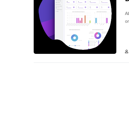
Ab
or