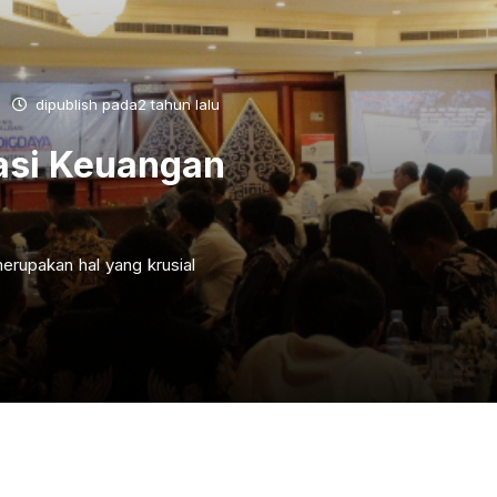
dipublish pada2 tahun lalu
asi Keuangan
erupakan hal yang krusial