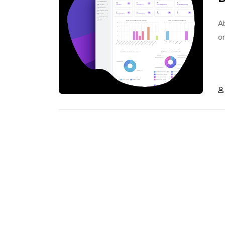
Ab
or