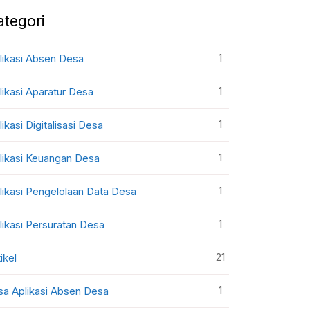
ategori
1
likasi Absen Desa
1
likasi Aparatur Desa
1
likasi Digitalisasi Desa
1
likasi Keuangan Desa
1
likasi Pengelolaan Data Desa
1
likasi Persuratan Desa
21
ikel
1
sa Aplikasi Absen Desa