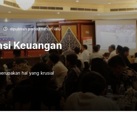
dipublish pada2 tahun lalu
asi Keuangan
erupakan hal yang krusial