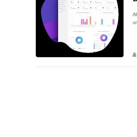
Ab
or