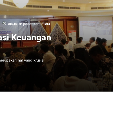
dipublish pada2 tahun lalu
asi Keuangan
erupakan hal yang krusial