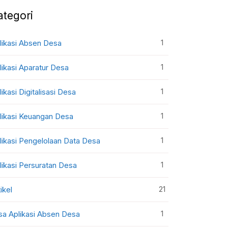
ategori
1
likasi Absen Desa
1
likasi Aparatur Desa
1
likasi Digitalisasi Desa
1
likasi Keuangan Desa
1
likasi Pengelolaan Data Desa
1
likasi Persuratan Desa
21
ikel
1
sa Aplikasi Absen Desa