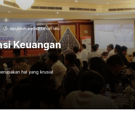
dipublish pada2 tahun lalu
asi Keuangan
erupakan hal yang krusial