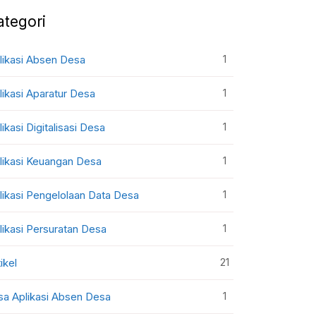
ategori
1
likasi Absen Desa
1
likasi Aparatur Desa
1
likasi Digitalisasi Desa
1
likasi Keuangan Desa
1
likasi Pengelolaan Data Desa
1
likasi Persuratan Desa
21
ikel
1
sa Aplikasi Absen Desa