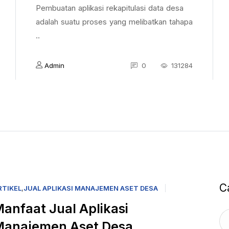
Pembuatan aplikasi rekapitulasi data desa
adalah suatu proses yang melibatkan tahapa
..
Admin
0
131284
C
RTIKEL
,
JUAL APLIKASI MANAJEMEN ASET DESA
anfaat Jual Aplikasi
Manajemen Aset Desa