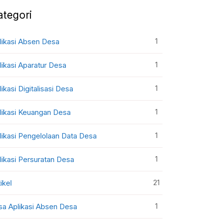
ategori
1
likasi Absen Desa
1
likasi Aparatur Desa
1
likasi Digitalisasi Desa
1
likasi Keuangan Desa
1
likasi Pengelolaan Data Desa
1
likasi Persuratan Desa
21
ikel
1
sa Aplikasi Absen Desa