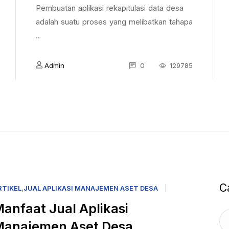
Pembuatan aplikasi rekapitulasi data desa
adalah suatu proses yang melibatkan tahapa
..
Admin
0
129785
C
RTIKEL
,
JUAL APLIKASI MANAJEMEN ASET DESA
anfaat Jual Aplikasi
Manajemen Aset Desa