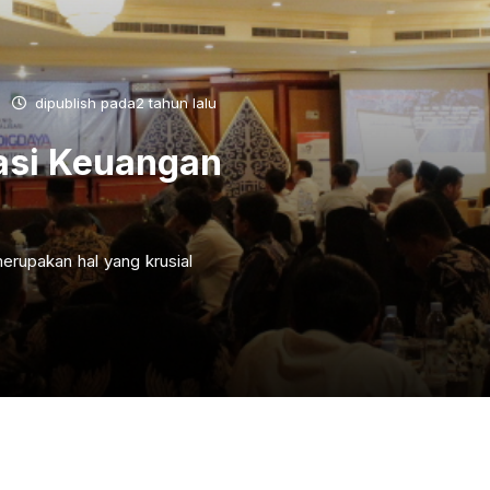
dipublish pada2 tahun lalu
asi Keuangan
erupakan hal yang krusial