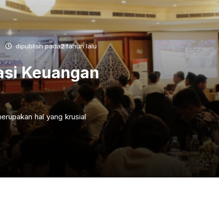
dipublish pada2 tahun lalu
asi Keuangan
erupakan hal yang krusial