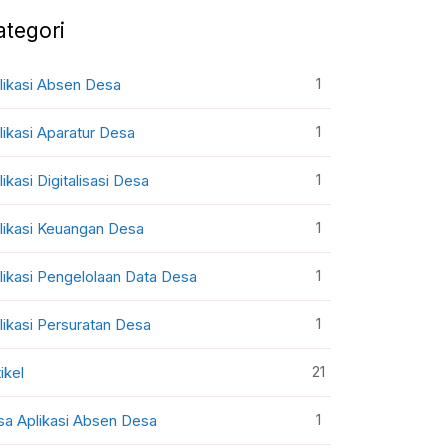
ategori
1
likasi Absen Desa
1
likasi Aparatur Desa
1
likasi Digitalisasi Desa
1
likasi Keuangan Desa
1
likasi Pengelolaan Data Desa
1
likasi Persuratan Desa
21
ikel
1
sa Aplikasi Absen Desa