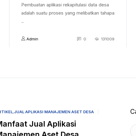
Pembuatan aplikasi rekapitulasi data desa
adalah suatu proses yang melibatkan tahapa
..
Admin
0
131009
C
RTIKEL
,
JUAL APLIKASI MANAJEMEN ASET DESA
anfaat Jual Aplikasi
Manajemen Aset Desa