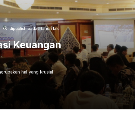
dipublish pada2 tahun lalu
asi Keuangan
erupakan hal yang krusial