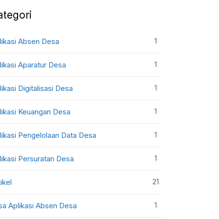
ategori
1
likasi Absen Desa
1
likasi Aparatur Desa
1
likasi Digitalisasi Desa
1
likasi Keuangan Desa
1
likasi Pengelolaan Data Desa
1
likasi Persuratan Desa
21
ikel
1
sa Aplikasi Absen Desa