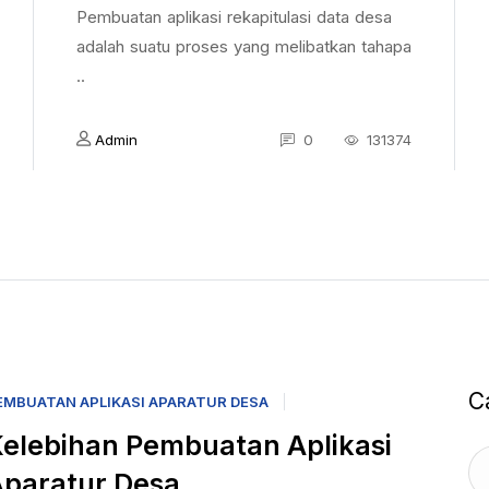
Pembuatan aplikasi rekapitulasi data desa
adalah suatu proses yang melibatkan tahapa
..
Admin
0
131374
C
EMBUATAN APLIKASI APARATUR DESA
elebihan Pembuatan Aplikasi
paratur Desa