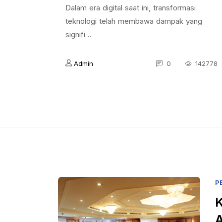
Dalam era digital saat ini, transformasi
teknologi telah membawa dampak yang
signifi ..
Admin
0
142778
P
K
A