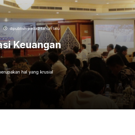
dipublish pada2 tahun lalu
asi Keuangan
erupakan hal yang krusial