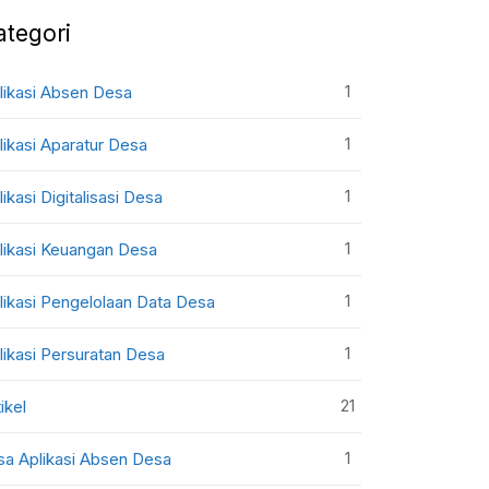
ategori
1
likasi Absen Desa
1
likasi Aparatur Desa
1
likasi Digitalisasi Desa
1
likasi Keuangan Desa
1
likasi Pengelolaan Data Desa
1
likasi Persuratan Desa
21
ikel
1
sa Aplikasi Absen Desa