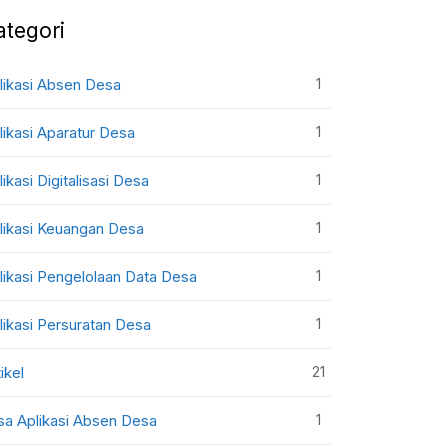
ategori
1
likasi Absen Desa
1
likasi Aparatur Desa
1
likasi Digitalisasi Desa
1
likasi Keuangan Desa
1
likasi Pengelolaan Data Desa
1
likasi Persuratan Desa
21
ikel
1
sa Aplikasi Absen Desa