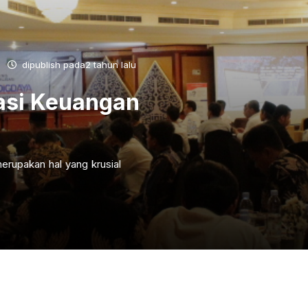
dipublish pada2 tahun lalu
asi Keuangan
erupakan hal yang krusial