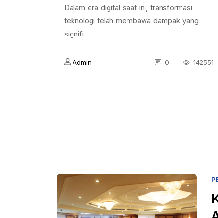
Dalam era digital saat ini, transformasi
teknologi telah membawa dampak yang
signifi ..
Admin
0
142551
P
K
A