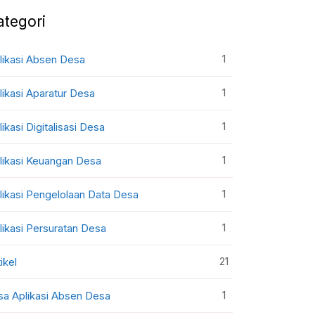
ategori
1
likasi Absen Desa
1
likasi Aparatur Desa
1
likasi Digitalisasi Desa
1
likasi Keuangan Desa
1
likasi Pengelolaan Data Desa
1
likasi Persuratan Desa
21
ikel
1
sa Aplikasi Absen Desa