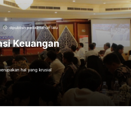
dipublish pada2 tahun lalu
asi Keuangan
erupakan hal yang krusial