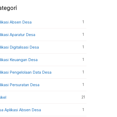
ategori
1
likasi Absen Desa
1
likasi Aparatur Desa
1
likasi Digitalisasi Desa
1
likasi Keuangan Desa
1
likasi Pengelolaan Data Desa
1
likasi Persuratan Desa
21
ikel
1
sa Aplikasi Absen Desa