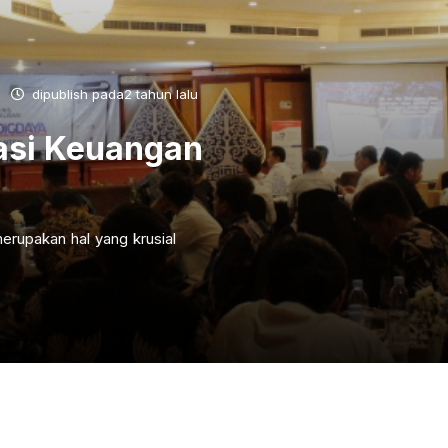
dipublish pada2 tahun lalu
asi Keuangan
erupakan hal yang krusial