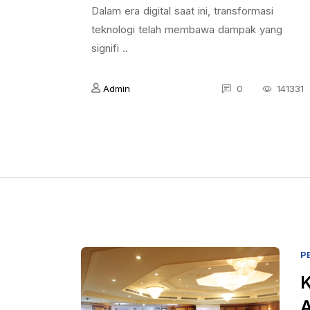
Dalam era digital saat ini, transformasi
teknologi telah membawa dampak yang
signifi ..
Admin
0
141331
P
K
A