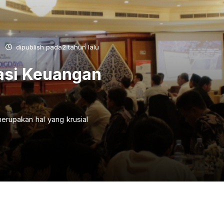
dipublish pada2 tahun lalu
asi Keuangan
erupakan hal yang krusial