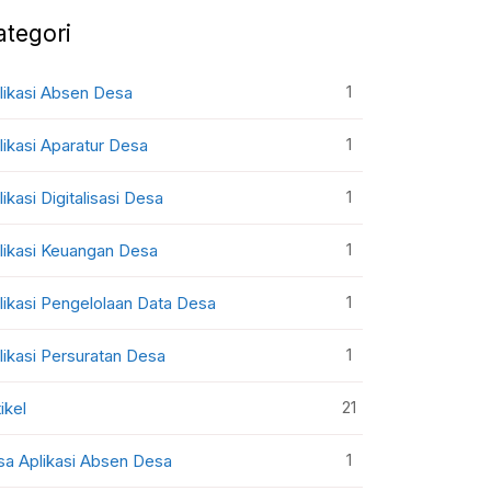
ategori
1
likasi Absen Desa
1
likasi Aparatur Desa
1
likasi Digitalisasi Desa
1
likasi Keuangan Desa
1
likasi Pengelolaan Data Desa
1
likasi Persuratan Desa
21
ikel
1
sa Aplikasi Absen Desa