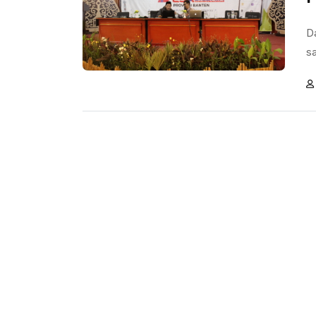
Da
sa