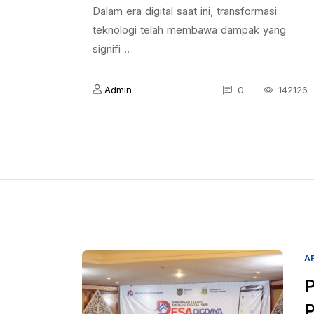
Dalam era digital saat ini, transformasi
teknologi telah membawa dampak yang
signifi ..
Admin
0
142126
A
P
P