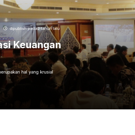
dipublish pada2 tahun lalu
asi Keuangan
erupakan hal yang krusial