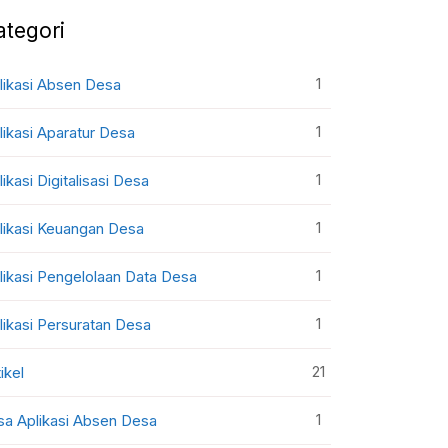
ategori
1
likasi Absen Desa
1
likasi Aparatur Desa
1
likasi Digitalisasi Desa
1
likasi Keuangan Desa
1
likasi Pengelolaan Data Desa
1
likasi Persuratan Desa
21
ikel
1
sa Aplikasi Absen Desa