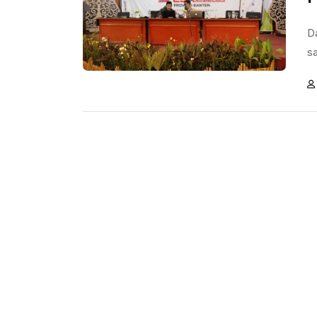
Da
sa