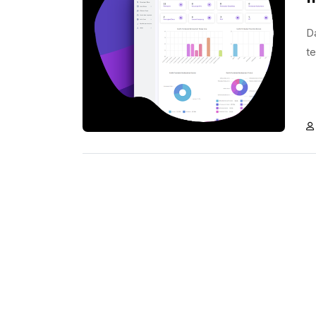
Da
te