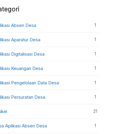
ategori
1
likasi Absen Desa
1
likasi Aparatur Desa
1
likasi Digitalisasi Desa
1
likasi Keuangan Desa
1
likasi Pengelolaan Data Desa
1
likasi Persuratan Desa
21
ikel
1
sa Aplikasi Absen Desa