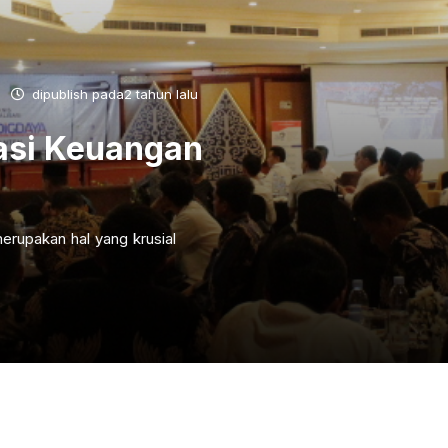
dipublish pada2 tahun lalu
asi Keuangan
erupakan hal yang krusial