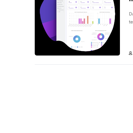
Da
te