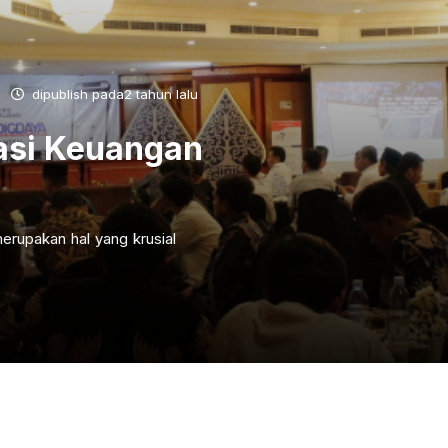
dipublish pada2 tahun lalu
asi Keuangan
erupakan hal yang krusial