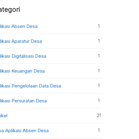
ategori
1
likasi Absen Desa
1
likasi Aparatur Desa
1
likasi Digitalisasi Desa
1
likasi Keuangan Desa
1
likasi Pengelolaan Data Desa
1
likasi Persuratan Desa
21
ikel
1
sa Aplikasi Absen Desa