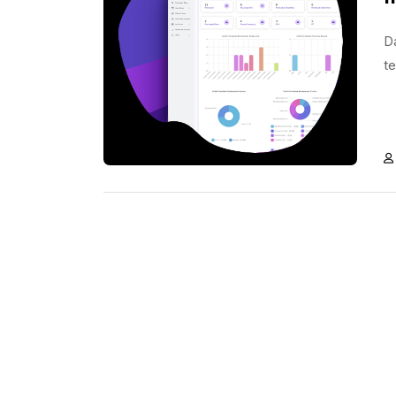
Da
te