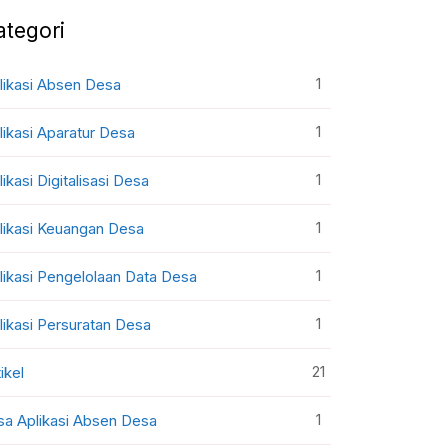
ategori
1
likasi Absen Desa
1
likasi Aparatur Desa
1
likasi Digitalisasi Desa
1
likasi Keuangan Desa
1
likasi Pengelolaan Data Desa
1
likasi Persuratan Desa
21
ikel
1
sa Aplikasi Absen Desa