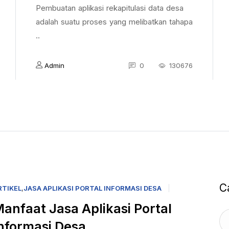
Pembuatan aplikasi rekapitulasi data desa
adalah suatu proses yang melibatkan tahapa
..
Admin
0
130676
C
RTIKEL
,
JASA APLIKASI PORTAL INFORMASI DESA
anfaat Jasa Aplikasi Portal
nformasi Desa