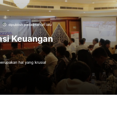
dipublish pada2 tahun lalu
asi Keuangan
erupakan hal yang krusial