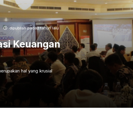
dipublish pada2 tahun lalu
asi Keuangan
erupakan hal yang krusial