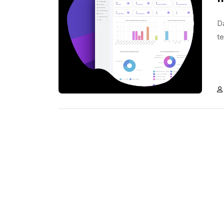
Da
te