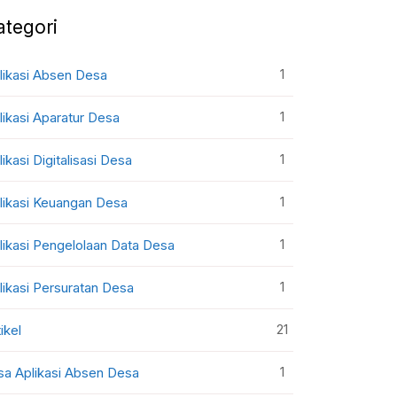
ategori
1
likasi Absen Desa
1
likasi Aparatur Desa
1
likasi Digitalisasi Desa
1
likasi Keuangan Desa
1
likasi Pengelolaan Data Desa
1
likasi Persuratan Desa
21
ikel
1
sa Aplikasi Absen Desa