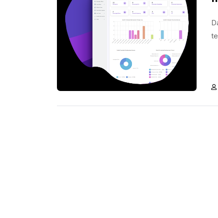
Da
te