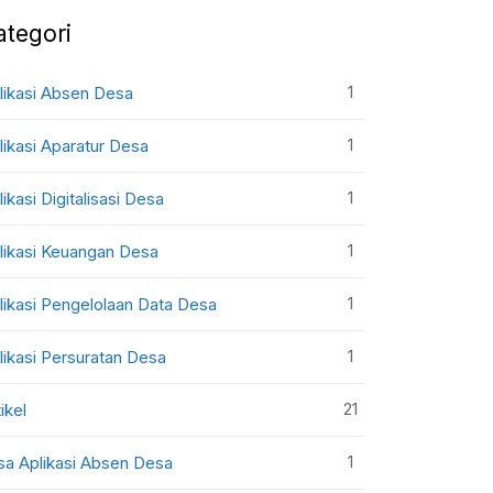
ategori
1
likasi Absen Desa
1
likasi Aparatur Desa
1
likasi Digitalisasi Desa
1
likasi Keuangan Desa
1
likasi Pengelolaan Data Desa
1
likasi Persuratan Desa
21
ikel
1
sa Aplikasi Absen Desa