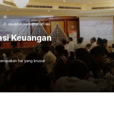
dipublish pada2 tahun lalu
asi Keuangan
erupakan hal yang krusial