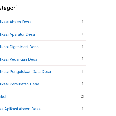
ategori
1
likasi Absen Desa
1
likasi Aparatur Desa
1
likasi Digitalisasi Desa
1
likasi Keuangan Desa
1
likasi Pengelolaan Data Desa
1
likasi Persuratan Desa
21
ikel
1
sa Aplikasi Absen Desa