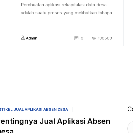
Pembuatan aplikasi rekapitulasi data desa
adalah suatu proses yang melibatkan tahapa
..
Admin
0
130503
C
RTIKEL
,
JUAL APLIKASI ABSEN DESA
entingnya Jual Aplikasi Absen
Desa