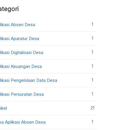
ategori
1
likasi Absen Desa
1
likasi Aparatur Desa
1
likasi Digitalisasi Desa
1
likasi Keuangan Desa
1
likasi Pengelolaan Data Desa
1
likasi Persuratan Desa
21
ikel
1
sa Aplikasi Absen Desa