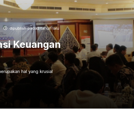
dipublish pada2 tahun lalu
asi Keuangan
erupakan hal yang krusial