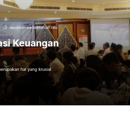
dipublish pada2 tahun lalu
asi Keuangan
erupakan hal yang krusial