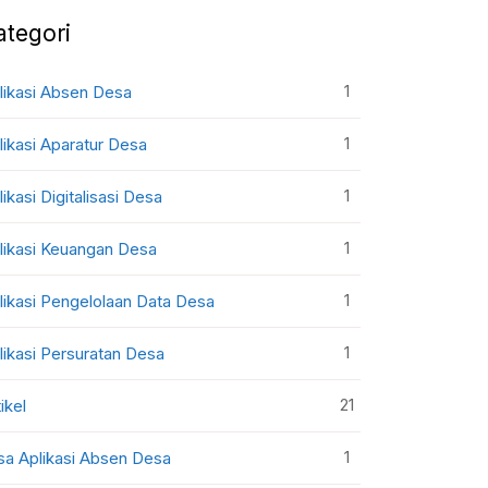
ategori
1
likasi Absen Desa
1
likasi Aparatur Desa
1
likasi Digitalisasi Desa
1
likasi Keuangan Desa
1
likasi Pengelolaan Data Desa
1
likasi Persuratan Desa
21
ikel
1
sa Aplikasi Absen Desa