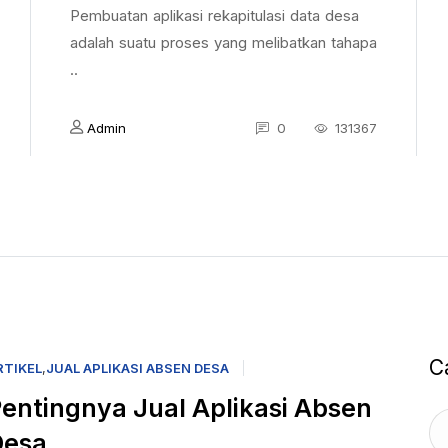
Pembuatan aplikasi rekapitulasi data desa
adalah suatu proses yang melibatkan tahapa
..
Admin
0
131367
C
RTIKEL
,
JUAL APLIKASI ABSEN DESA
entingnya Jual Aplikasi Absen
Desa