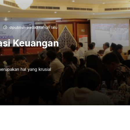
dipublish pada2 tahun lalu
asi Keuangan
erupakan hal yang krusial