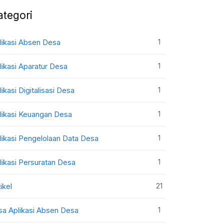
ategori
1
likasi Absen Desa
1
likasi Aparatur Desa
1
likasi Digitalisasi Desa
1
likasi Keuangan Desa
1
likasi Pengelolaan Data Desa
1
likasi Persuratan Desa
21
ikel
1
sa Aplikasi Absen Desa